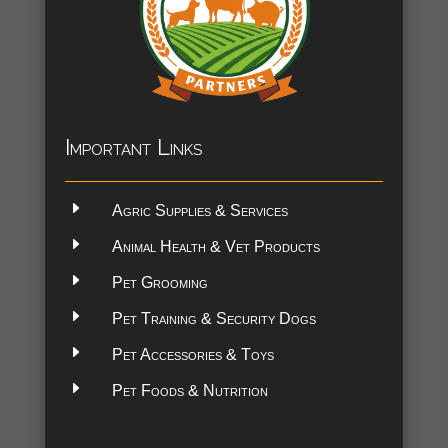
Important Links
E
Agric Supplies & Services
E
Animal Health & Vet Products
E
Pet Grooming
E
Pet Training & Security Dogs
E
Pet Accessories & Toys
E
Pet Foods & Nutrition