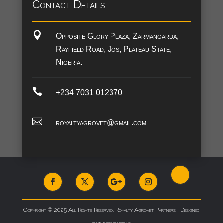
Contact Details

Opposite Glory Plaza, Zarmangarda,
Rayfield Road, Jos, Plateau State,
Nigeria.

+234 7031 012370

royaltyagrovet@gmail.com
Copyright © 2025 All Rights Reserved. Royalty Agrovet Partners | Designed
by thecbsolutions